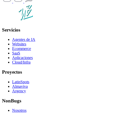
Servicios
Agentes de IA
Websites
Ecommerce
SaaS
Aplicaciones
Cloud/Infra
Proyectos
LatinSpots
Almaviva
Argency
NonBugs
Nosotros